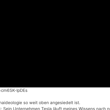
v=cm6SK-IpDEs
imaideologie so weit oben angesiedelt ist.
: Sein Unternehmen Tesla läuft meines Wissens nach nu