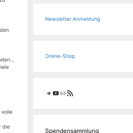
 zu
Newsletter Anmeldung
 den
Online-Shop
anden…
iele
Telegram
YouTube
Link
RSS-Feed
 volle
r die
Spendensammlung