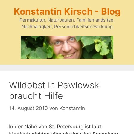
Zum
Konstantin Kirsch - Blog
Inhalt
springen
Permakultur, Naturbauten, Familienlandsitze,
Nachhaltigkeit, Persönlichkeitsentwicklung
Wildobst in Pawlowsk
braucht Hilfe
14. August 2010
von
Konstantin
In der Nähe von St. Petersburg ist laut
Medienberichten eine einzigartige Sammlung