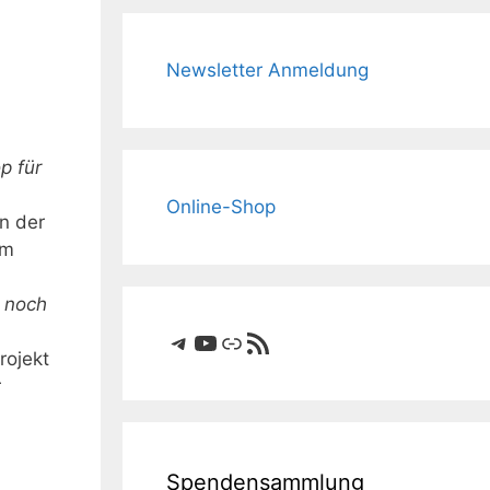
Newsletter Anmeldung
p für
Online-Shop
en der
om
e noch
Telegram
YouTube
Link
RSS-Feed
rojekt
r
Spendensammlung