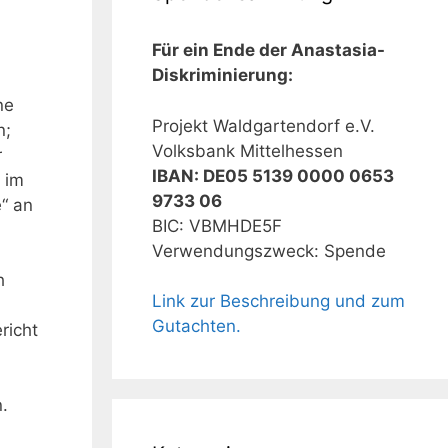
Für ein Ende der Anastasia-
Diskriminierung:
ne
Projekt Waldgartendorf e.V.
n;
Volksbank Mittelhessen
r
IBAN: DE05 5139 0000 0653
 im
9733 06
e“ an
BIC: VBMHDE5F
Verwendungszweck: Spende
h
Link zur Beschreibung und zum
Gutachten.
richt
.