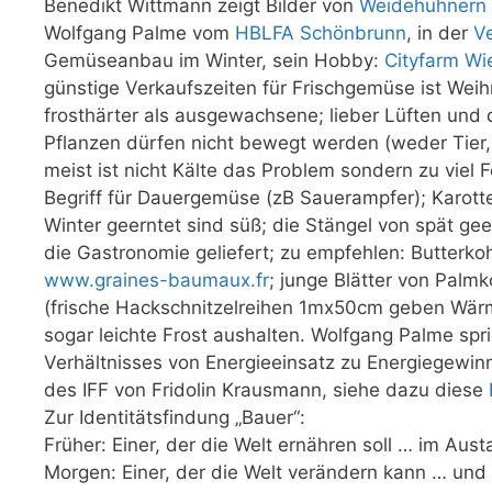
Benedikt Wittmann zeigt Bilder von
Weidehühnern
Wolfgang Palme vom
HBLFA Schönbrunn
, in der
V
Gemüseanbau im Winter, sein Hobby:
Cityfarm Wi
günstige Verkaufszeiten für Frischgemüse ist We
frosthärter als ausgewachsene; lieber Lüften und
Pflanzen dürfen nicht bewegt werden (weder Tier
meist ist nicht Kälte das Problem sondern zu viel 
Begriff für Dauergemüse (zB Sauerampfer); Karott
Winter geerntet sind süß; die Stängel von spät gee
die Gastronomie geliefert; zu empfehlen: Butterk
www.graines-baumaux.fr
; junge Blätter von Pal
(frische Hackschnitzelreihen 1mx50cm geben Wär
sogar leichte Frost aushalten. Wolfgang Palme s
Verhältnisses von Energieeinsatz zu Energiegewinn 
des IFF von Fridolin Krausmann, siehe dazu diese
Zur Identitätsfindung „Bauer“:
Früher: Einer, der die Welt ernähren soll … im Aus
Morgen: Einer, der die Welt verändern kann … und 