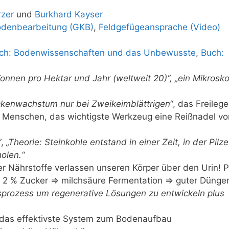
rzer
und
Burkhard Kayser
Bodenbearbeitung (GKB)
,
Feldgefügeansprache (Video)
ch: Bodenwissenschaften und das Unbewusste
,
Buch:
onnen pro Hektar und Jahr (weltweit 20)“, „ein Mikrosko
ckenwachstum nur bei Zweikeimblättrigen“
, das Freileg
2 Menschen, das wichtigste Werkzeug eine Reißnadel v
“
,
„Theorie: Steinkohle entstand in einer Zeit, in der Pilz
olen.“
er Nährstoffe verlassen unseren Körper über den Urin! P
 2 % Zucker => milchsäure Fermentation => guter Dünge
gsprozess um regenerative Lösungen zu entwickeln plus
 das effektivste System zum Bodenaufbau