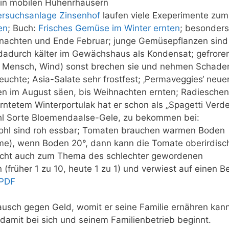
in mobilen Hühenrhäusern
ersuchsanlage Zinsenhof
laufen viele Exeperimente zum
en
; Buch:
Frisches Gemüse im Winter ernten
; besonders
ihnachten und Ende Februar; junge Gemüsepflanzen sind
 dadurch kälter im Gewächshaus als Kondensat; gefrore
, Mensch, Wind) sonst brechen sie und nehmen Schade
Feuchte; Asia-Salate sehr frostfest; ‚Permaveggies‘ neue
en im August säen, bis Weihnachten ernten; Radieschen
rntetem Winterportulak hat er schon als „Spagetti Verd
ohl Sorte Bloemendaalse-Gele, zu bekommen bei:
mkohl sind roh essbar; Tomaten brauchen warmen Boden
me), wenn Boden 20°, dann kann die Tomate oberirdisc
pricht auch zum Thema des schlechter gewordenen
(früher 1 zu 10, heute 1 zu 1) und verwiest auf einen Be
PDF
tausch gegen Geld, womit er seine Familie ernähren kann
damit bei sich und seinem Familienbetrieb beginnt.