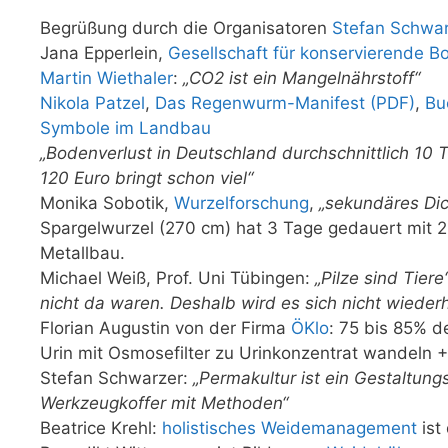
Begrüßung durch die Organisatoren
Stefan Schwa
Jana Epperlein,
Gesellschaft für konservierende 
Martin Wiethaler
:
„CO2 ist ein Mangelnährstoff“
Nikola Patzel
,
Das Regenwurm-Manifest (PDF)
,
Bu
Symbole im Landbau
„Bodenverlust in Deutschland durchschnittlich 10 T
120 Euro bringt schon viel“
Monika Sobotik,
Wurzelforschung
,
„sekundäres Di
Spargelwurzel (270 cm) hat 3 Tage gedauert mit 
Metallbau.
Michael Weiß, Prof. Uni Tübingen:
„Pilze sind Tiere
nicht da waren. Deshalb wird es sich nicht wiederh
Florian Augustin von der Firma
ÖKlo
: 75 bis 85% d
Urin mit Osmosefilter zu Urinkonzentrat wandeln +
Stefan Schwarzer:
„Permakultur ist ein Gestaltun
Werkzeugkoffer mit Methoden“
Beatrice Krehl:
holistisches Weidemanagement
ist