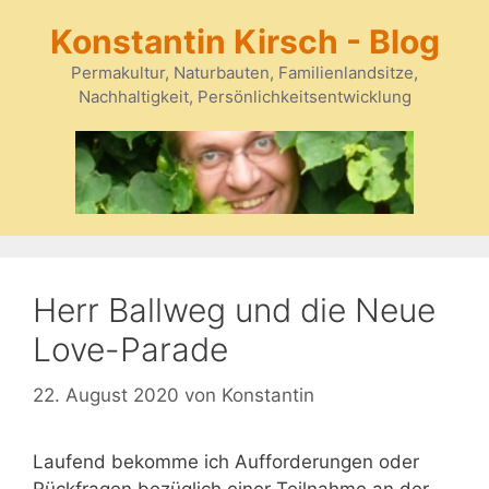
Zum
Konstantin Kirsch - Blog
Inhalt
springen
Permakultur, Naturbauten, Familienlandsitze,
Nachhaltigkeit, Persönlichkeitsentwicklung
Herr Ballweg und die Neue
Love-Parade
22. August 2020
von
Konstantin
Laufend bekomme ich Aufforderungen oder
Rückfragen bezüglich einer Teilnahme an der