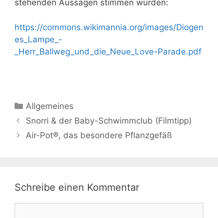
stehenden Aussagen stimmen würden:
https://commons.wikimannia.org/images/Diogen
es_Lampe_-
_Herr_Ballweg_und_die_Neue_Love-Parade.pdf
Kategorien
Allgemeines
Snorri & der Baby-Schwimmclub (Filmtipp)
Air-Pot®, das besondere Pflanzgefäß
Schreibe einen Kommentar
Kommentar