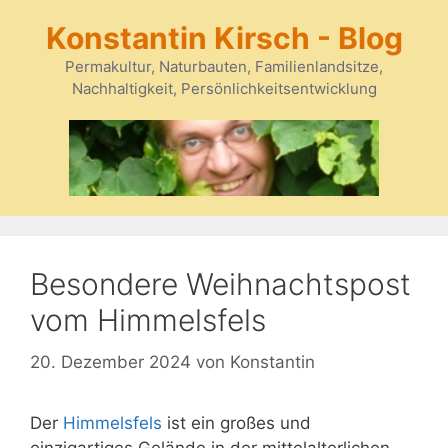
Zum
Konstantin Kirsch - Blog
Inhalt
springen
Permakultur, Naturbauten, Familienlandsitze,
Nachhaltigkeit, Persönlichkeitsentwicklung
Besondere Weihnachtspost
vom Himmelsfels
20. Dezember 2024
von
Konstantin
Der
Himmelsfels
ist ein großes und
einzigartiges Gelände in der mittelalterlichen