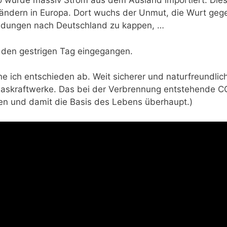
 wurde massiv Strom aus dem Ausland importiert. Die
 Ländern in Europa. Dort wuchs der Unmut, die Wurt geg
ndungen nach Deutschland zu kappen, …
 den gestrigen Tag eingegangen.
e ich entschieden ab. Weit sicherer und naturfreundlic
Gaskraftwerke. Das bei der Verbrennung entstehende CO
n und damit die Basis des Lebens überhaupt.)