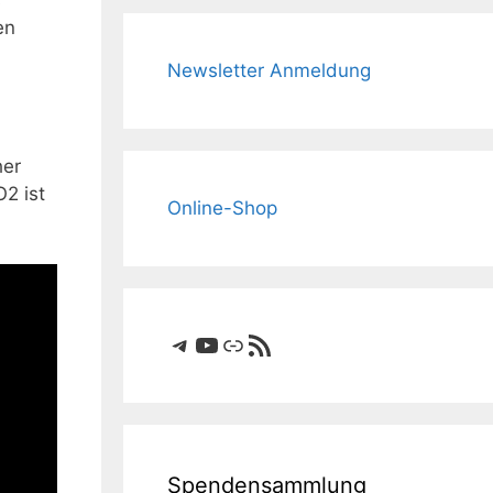
s
en
Newsletter Anmeldung
her
2 ist
Online-Shop
Telegram
YouTube
Link
RSS-Feed
Spendensammlung