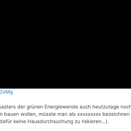
n0oMg
sasters der grünen Energiewende auch heutzutage noc
hen bauen wollen, müsste man als xxxxxxxxx bezeichnen
 dafür keine Hausdurchsuchung zu riskieren…).