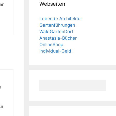
Webseiten
er
Lebende Architektur
Gartenführungen
WaldGartenDorf
Anastasia-Bücher
OnlineShop
Individual-Geld
e
,
ür