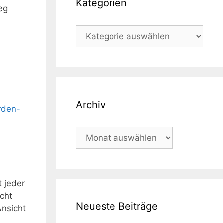
Kategorien
eg
Kategorien
Archiv
rden-
Archiv
t jeder
icht
Neueste Beiträge
Ansicht