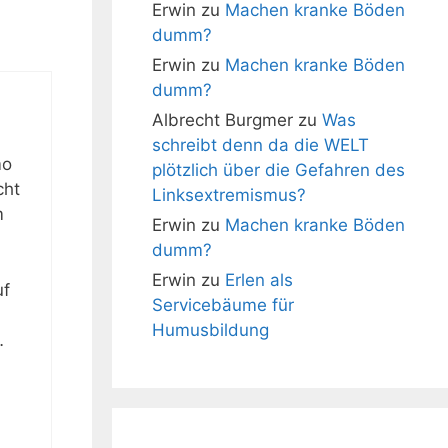
Erwin
zu
Machen kranke Böden
dumm?
Erwin
zu
Machen kranke Böden
dumm?
Albrecht Burgmer
zu
Was
schreibt denn da die WELT
mo
plötzlich über die Gefahren des
cht
Linksextremismus?
m
Erwin
zu
Machen kranke Böden
dumm?
Erwin
zu
Erlen als
uf
Servicebäume für
Humusbildung
…