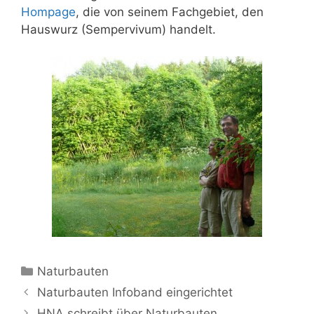
Hompage
, die von seinem Fachgebiet, den
Hauswurz (Sempervivum) handelt.
Kategorien
Naturbauten
Naturbauten Infoband eingerichtet
HNA schreibt über Naturbauten