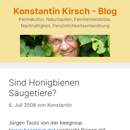
Zum
Konstantin Kirsch - Blog
Inhalt
springen
Permakultur, Naturbauten, Familienlandsitze,
Nachhaltigkeit, Persönlichkeitsentwicklung
Sind Honigbienen
Säugetiere?
6. Juli 2008
von
Konstantin
Jürgen Tautz von der beegroup
(
www.beegroup.de
) vergleicht Bienen mit