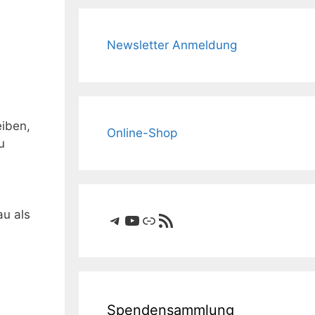
Newsletter Anmeldung
iben,
Online-Shop
u
au als
Telegram
YouTube
Link
RSS-Feed
Spendensammlung