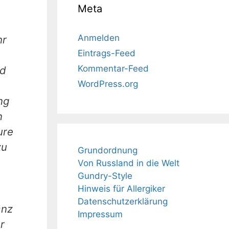
Meta
Anmelden
hr
Eintrags-Feed
Kommentar-Feed
id
WordPress.org
ng
n
ure
zu
Grundordnung
Von Russland in die Welt
Gundry-Style
Hinweis für Allergiker
Datenschutzerklärung
anz
Impressum
r