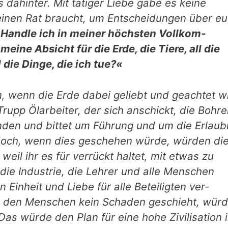
s dahinter. Mit tätiger Liebe gäbe es keine
einen Rat braucht, um Entscheidungen über eu
Handle ich in meiner höchsten Vollkom­
meine Absicht für die Erde, die Tiere, all die
die Dinge, die ich tue?«
, wenn die Erde dabei geliebt und geachtet wi
n Trupp Ölarbeiter, der sich anschickt, die Bohre
nden und bittet um Füh­rung und um die Erlaub
 doch, wenn dies geschehen würde, würden di
eil ihr es für verrückt hal­tet, mit etwas zu
die Industrie, die Lehrer und alle Menschen
 Einheit und Liebe für alle Beteiligten ver­
d den Menschen kein Schaden geschieht, wür
s würde den Plan für eine hohe Zivilisation 