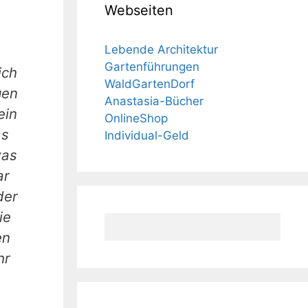
Webseiten
Lebende Architektur
Gartenführungen
ich
WaldGartenDorf
gen
Anastasia-Bücher
ein
OnlineShop
as
Individual-Geld
was
ar
der
ie
en
hr