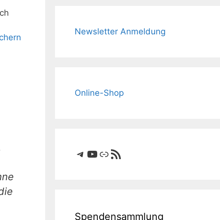
ich
Newsletter Anmeldung
chern
Online-Shop
.
Telegram
YouTube
Link
RSS-Feed
nne
die
Spendensammlung