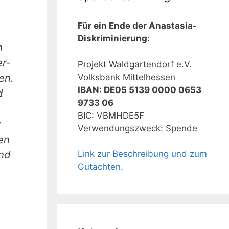
Für ein Ende der Anastasia-
Diskriminierung:
n
r­
Projekt Waldgartendorf e.V.
en.
Volksbank Mittelhessen
IBAN: DE05 5139 0000 0653
d
9733 06
BIC: VBMHDE5F
Verwendungszweck: Spende
en
und
Link zur Beschreibung und zum
Gutachten.