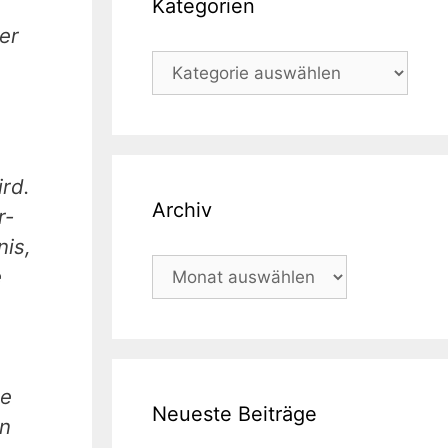
Kategorien
er
Kategorien
rd.
Archiv
r­
nis,
Archiv
e
de
Neueste Beiträge
in