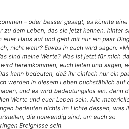
t kommen – oder besser gesagt, es
könnte
eine
r zu dem Leben, das sie jetzt kennen, hinter s
ch euer Haus auf und geht mit nur ein paar Din
ch, nicht wahr? Etwas in euch wird sagen: »M
as sind meine Werte? Was ist jetzt für mich d
 wird hereinkommen, euch leiten und sagen, 
 Das kann bedeuten, daß ihr einfach nur ein pa
uch werden in diesem Leben buchstäblich auf 
hauen, und es wird bedeutungs­los ein, denn d
llen Werte und euer Leben sein. Alle materiell
en bedeuten nichts im Lichte des­sen, was i
orstellen, die notwendig sind, um euch so
ringen Ereignisse sein.