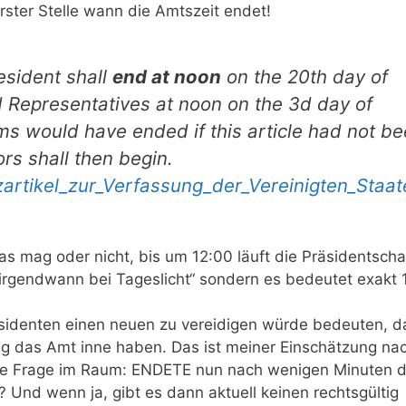
rster Stelle wann die Amtszeit endet!
esident shall
end at noon
on the 20th day of
 Representatives at noon on the 3d day of
ms would have ended if this article had not b
ors shall then begin.
tzartikel_zur_Verfassung_der_Vereinigten_Staa
 mag oder nicht, bis um 12:00 läuft die Präsidentscha
„irgendwann bei Tageslicht“ sondern es bedeutet exakt 
sidenten einen neuen zu vereidigen würde bedeuten, d
tig das Amt inne haben. Das ist meiner Einschätzung na
die Frage im Raum: ENDETE nun nach wenigen Minuten d
Und wenn ja, gibt es dann aktuell keinen rechtsgültig