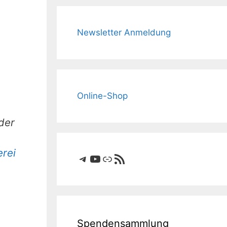
Newsletter Anmeldung
Online-Shop
der
rei
Telegram
YouTube
Link
RSS-Feed
Spendensammlung