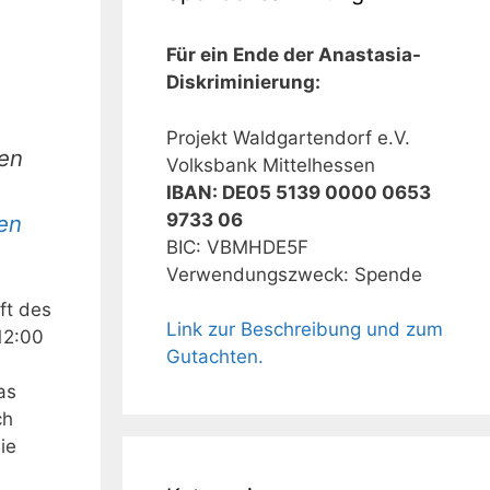
Für ein Ende der Anastasia-
Diskriminierung:
Projekt Waldgartendorf e.V.
een
Volksbank Mittelhessen
IBAN: DE05 5139 0000 0653
9733 06
ten
BIC: VBMHDE5F
Verwendungszweck: Spende
ft des
Link zur Beschreibung und zum
12:00
Gutachten.
as
ch
ie