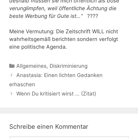
deshalb müssen sie mich öffentlich als böse
verunglimpfen, weil öffentliche Ächtung die
beste Werbung für Gute ist…“
????
Meine Vermutung: Die Zeitschrift WILL nicht
wahrheitsgemäß berichten sondern verfolgt
eine politische Agenda.
Kategorien
Allgemeines
,
Diskriminierung
Anastasia: Einen lichten Gedanken
erhaschen
Wenn Du kritisiert wirst … (Zitat)
Schreibe einen Kommentar