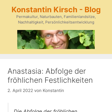
Zum
Konstantin Kirsch - Blog
Inhalt
springen
Permakultur, Naturbauten, Familienlandsitze,
Nachhaltigkeit, Persönlichkeitsentwicklung
Anastasia: Abfolge der
fröhlichen Festlichkeiten
2. April 2022
von
Konstantin
Die Abfolge der fröhlichen