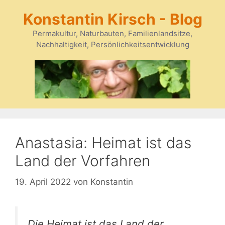
Zum
Konstantin Kirsch - Blog
Inhalt
springen
Permakultur, Naturbauten, Familienlandsitze,
Nachhaltigkeit, Persönlichkeitsentwicklung
Anastasia: Heimat ist das
Land der Vorfahren
19. April 2022
von
Konstantin
Die Heimat ist das Land der