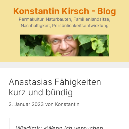
Zum
Konstantin Kirsch - Blog
Inhalt
springen
Permakultur, Naturbauten, Familienlandsitze,
Nachhaltigkeit, Persönlichkeitsentwicklung
Anastasias Fähigkeiten
kurz und bündig
2. Januar 2023
von
Konstantin
Wladimir: «Wenn ich versuchen