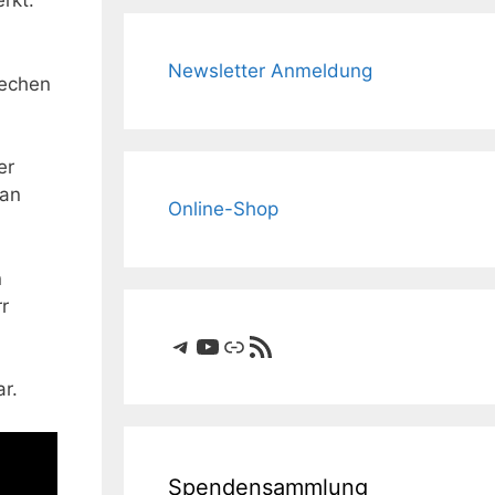
rkt:
Newsletter Anmeldung
rechen
er
 an
Online-Shop
n
r
Telegram
YouTube
Link
RSS-Feed
r.
Spendensammlung