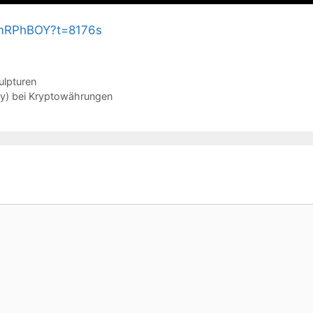
sJmRPhBOY?t=8176s
ulpturen
dy) bei Kryptowährungen