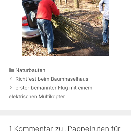
Kategorien
Naturbauten
Richtfest beim Baumhaselhaus
erster bemannter Flug mit einem
elektrischen Multikopter
1 Kommentar zu „Pappelruten für