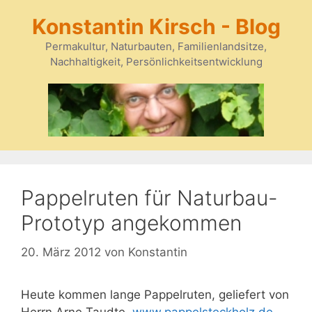
Zum
Konstantin Kirsch - Blog
Inhalt
springen
Permakultur, Naturbauten, Familienlandsitze,
Nachhaltigkeit, Persönlichkeitsentwicklung
Pappelruten für Naturbau-
Prototyp angekommen
20. März 2012
von
Konstantin
Heute kommen lange Pappelruten, geliefert von
Herrn Arne Taudte,
www.pappelsteckholz.de
,