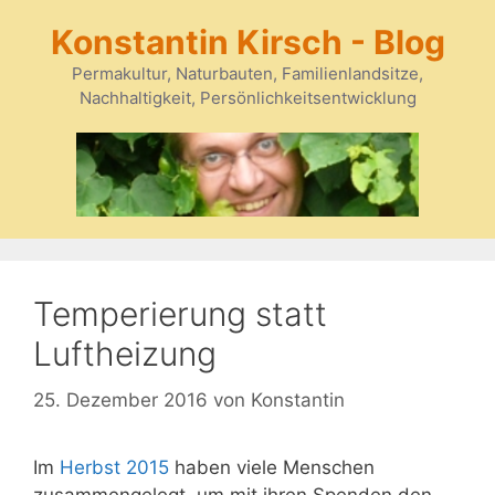
Zum
Konstantin Kirsch - Blog
Inhalt
springen
Permakultur, Naturbauten, Familienlandsitze,
Nachhaltigkeit, Persönlichkeitsentwicklung
Temperierung statt
Luftheizung
25. Dezember 2016
von
Konstantin
Im
Herbst 2015
haben viele Menschen
zusammengelegt, um mit ihren Spenden den