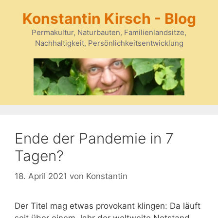
Zum
Konstantin Kirsch - Blog
Inhalt
springen
Permakultur, Naturbauten, Familienlandsitze,
Nachhaltigkeit, Persönlichkeitsentwicklung
Ende der Pandemie in 7
Tagen?
18. April 2021
von
Konstantin
Der Titel mag etwas provokant klingen: Da läuft
seit über einem Jahr der weltweite Notstand