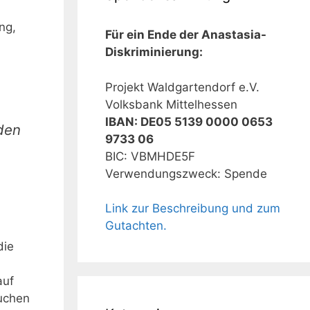
ng,
Für ein Ende der Anastasia-
Diskriminierung:
Projekt Waldgartendorf e.V.
Volksbank Mittelhessen
IBAN: DE05 5139 0000 0653
den
9733 06
BIC: VBMHDE5F
Verwendungszweck: Spende
Link zur Beschreibung und zum
Gutachten.
die
auf
suchen