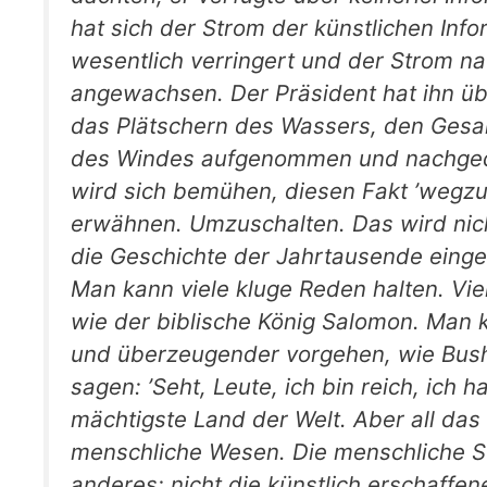
hat sich der Strom der künstlichen Info
wesentlich verringert und der Strom nat
angewachsen. Der Präsident hat ihn ü
das Plätschern des Wassers, den Gesa
des Windes aufgenommen und nachgeda
wird sich bemühen, diesen Fakt ’wegzuw
erwähnen. Umzuschalten. Das wird nich
die Geschichte der Jahrtausende einge
Man kann viele kluge Reden halten. Vie
wie der biblische König Salomon. Man 
und überzeugender vorgehen, wie Bush
sagen: ’Seht, Leute, ich bin reich, ich
mächtigste Land der Welt. Aber all das 
menschliche Wesen. Die menschliche S
anderes: nicht die künstlich erschaffen