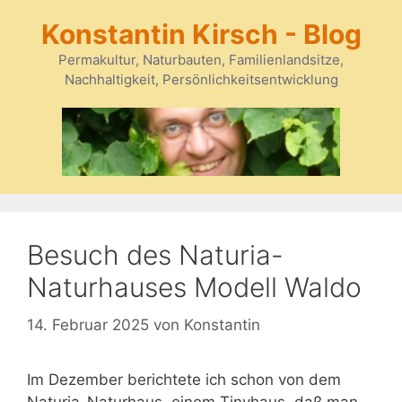
Zum
Konstantin Kirsch - Blog
Inhalt
springen
Permakultur, Naturbauten, Familienlandsitze,
Nachhaltigkeit, Persönlichkeitsentwicklung
Besuch des Naturia-
Naturhauses Modell Waldo
14. Februar 2025
von
Konstantin
Im Dezember berichtete ich schon von dem
Naturia-Naturhaus, einem Tinyhaus, daß man