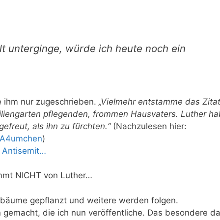
t unterginge, würde ich heute noch ein
e ihm nur zugeschrieben.
„Vielmehr entstamme das Zita
iliengarten pflegenden, frommen Hausvaters. Luther h
efreut, als ihn zu fürchten.“
(Nachzulesen hier:
3%A4umchen
)
r Antisemit…
ommt NICHT von Luther…
bäume gepflanzt und weitere werden folgen.
n gemacht, die ich nun veröffentliche. Das besondere da