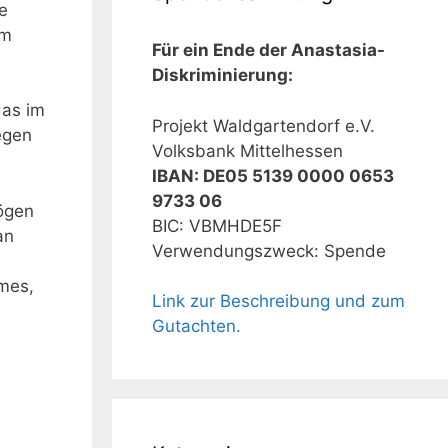
e
em
Für ein Ende der Anastasia-
Diskriminierung:
das im
Projekt Waldgartendorf e.V.
egen
Volksbank Mittelhessen
IBAN: DE05 5139 0000 0653
9733 06
mögen
BIC: VBMHDE5F
an
Verwendungszweck: Spende
mes,
Link zur Beschreibung und zum
Gutachten.