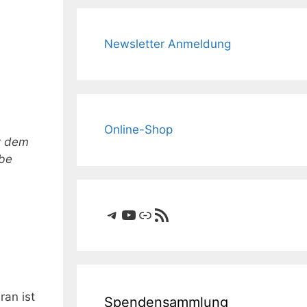
Newsletter Anmeldung
Online-Shop
t dem
abe
Telegram
YouTube
Link
RSS-Feed
ran ist
Spendensammlung